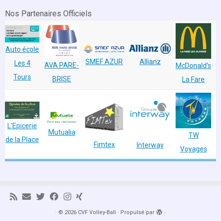
Nos Partenaires Officiels
Auto école
SMEF AZUR
Allianz
Les 4
AVA PARE-
McDonald's
Tours
BRISE
La Fare
L'Epicerie
Mutualia
TW
de la Place
Fimtex
Interway
Voyages
·
© 2026
CVF Volley-Ball
·
Propulsé par
·